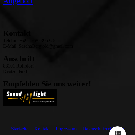
Angebot!
g
Kontakt
Telefon: +49 17682395226
E-Mail: SaschaBergtold@gmail.com
Anschrift
83101 Rohrdorf
Deutschland
Empfehlen Sie uns weiter!
Startseite
Kontakt
Impressum
Datenschutzerklärung